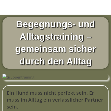
Begegnungs- und
Alltagstraining –
gemeinsam sicher
durch den Alltag
Ein Hund muss nicht perfekt sein. Er
muss im Alltag ein verlässlicher Partner
sein.